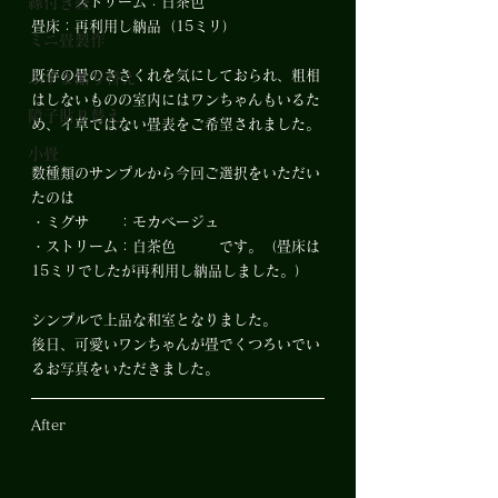
縁付き畳
　　　ストリーム：白茶色
畳床：再利用し納品（15ミリ）
ミニ畳製作
既存の畳のささくれを気にしておられ、粗相
ふすま貼り替え
はしないものの室内にはワンちゃんもいるた
障子貼り替え
め、イ草ではない畳表をご希望されました。
小畳
数種類のサンプルから今回ご選択をいただい
たのは
・ミグサ　　：モカベージュ
・ストリーム：白茶色　　　です。（畳床は
15ミリでしたが再利用し納品しました。）
シンプルで上品な和室となりました。
後日、可愛いワンちゃんが畳でくつろいでい
るお写真をいただきました。
After 