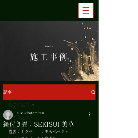
Works
施工事例
記事
全ての記事
suzukitatamiten
全ての記事
縁付き畳：SEKISUI 美草
縁なし畳
畳表：ミグサ　　：モカベージュ