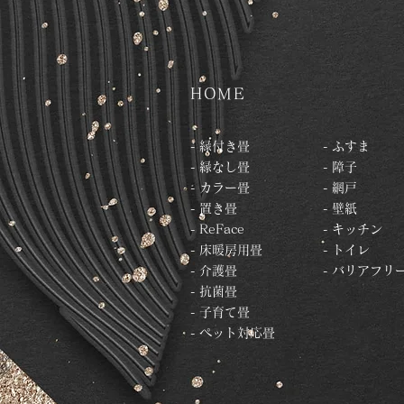
HOME
- 縁付き畳
- ふすま
- 縁なし畳
- 障子
- カラー畳
- 網戸
- 置き畳
- 壁紙
- ReFace
- キッチン
- 床暖房用畳
- トイレ
- 介護畳
- バリアフリ
- 抗菌畳
- 子育て畳
- ペット対応畳